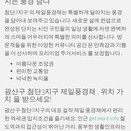
지는 풍경 담다
첨단3지구 의 제일풍경채는 특별하게 달라지는 풍경
을 담아내 보여주고 있습니다. 새로운 설계 컨셉으로
완성된 단지는 시민 구민들의 일상 생활에 자연 완벽하
게 스며들 어우러지며 특별한 의미를 선사합니다 . 방
문객들을 위한 다양한 커뮤니티 공간 은 만족감과 기쁨
을 더 선사하며 프리미엄 주거서비스 를 보장합니다 .
아름다운 조망권
편리한 교통망
넉넉한 녹지율
광산구 첨단3지구 제일풍경채 , 위치 가
치 을 받으세요!
광산구 첨단3지구의 대표 걸작 제일 풍경채에서 편리
한 역세권 입지조건을 즐기세요. 인근
get more info
철
도역과의 접근성이 뛰어난 거리, 풍부한 생활인프라는