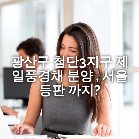
광산구 첨단3지구 제
일풍경채 분양 , 서울
등판 까지?